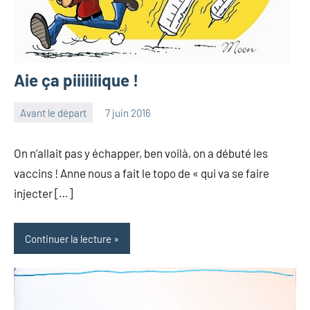
Aie ça piiiiiiique !
Avant le départ
7 juin 2016
les
Aucun
Pfyffer
commentaire
On n’allait pas y échapper, ben voilà, on a débuté les
vaccins ! Anne nous a fait le topo de « qui va se faire
injecter […]
Continuer la lecture