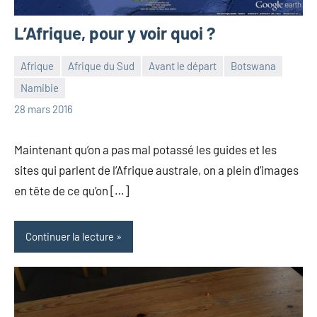
L’Afrique, pour y voir quoi ?
Afrique
Afrique du Sud
Avant le départ
Botswana
Namibie
les
4
28 mars 2016
Pfyffer
commentaires
Maintenant qu’on a pas mal potassé les guides et les
sites qui parlent de l’Afrique australe, on a plein d’images
en tête de ce qu’on […]
Continuer la lecture