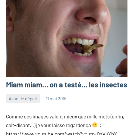
Miam miam… on a testé… les insectes
Avant le départ
11 mai 2016
les
7
Pfyffer
commentaires
Comme des images valent mieux que mille mots (enfin,
soit-disant…) je vous laisse regarder ça
:
https://www.youtube.com/watch?v=utp-OzVuYbY