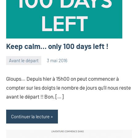
Keep calm… only 100 days left !
Avant le départ
3 mai 2016
les
Aucun
Pfyffer
commentaire
Gloups… Depuis hier à 15h00 on peut commencer à
compter sur les doigts le nombre de jours qu’il nous reste
avant le départ !! Bon, […]
Continuer la lecture