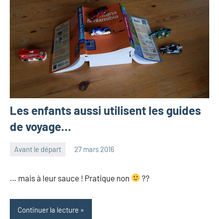
Les enfants aussi utilisent les guides
de voyage…
Avant le départ
27 mars 2016
les
2
Pfyffer
commentaires
… mais à leur sauce ! Pratique non
??
Continuer la lecture