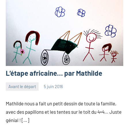
L’étape africaine… par Mathilde
Avant le départ
5 juin 2016
les
3
Pfyffer
commentaires
Mathilde nous a fait un petit dessin de toute la famille,
avec des papillons et les tentes sur le toit du 4×4… Juste
génial ! […]