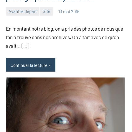
Avant le départ
Site
13 mai 2016
les
Aucun
Pfyffer
commentaire
En montant notre blog, on a pris des photos de nous que
l’on a trouvé dans nos archives. On a fait avec ce qu’on
avait… […]
Continuer la lecture