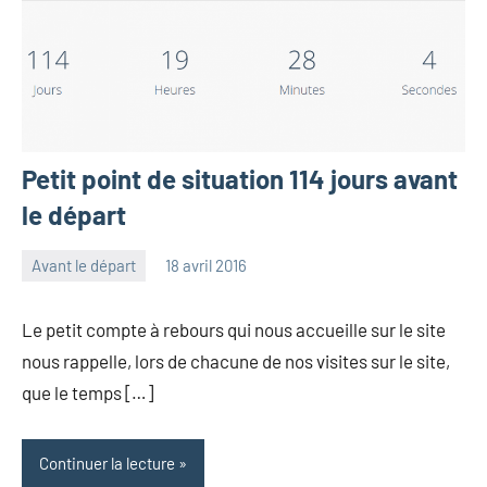
Petit point de situation 114 jours avant
le départ
Avant le départ
18 avril 2016
les
2
Pfyffer
commentaires
Le petit compte à rebours qui nous accueille sur le site
nous rappelle, lors de chacune de nos visites sur le site,
que le temps […]
Continuer la lecture