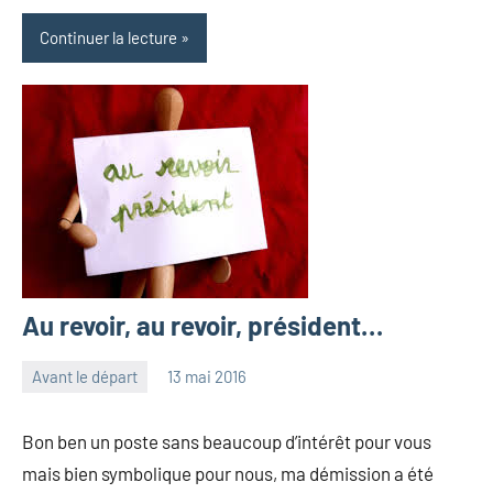
Continuer la lecture
Au revoir, au revoir, président…
Avant le départ
13 mai 2016
les
2
Pfyffer
commentaires
Bon ben un poste sans beaucoup d’intérêt pour vous
mais bien symbolique pour nous, ma démission a été