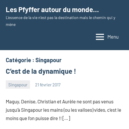
Aller
Les Pfyffer autour du monde…
au
L'essence de la vie n'est pas la destination mais le chemin qui y
contenu
mène
Menu
Catégorie :
Singapour
C’est de la dynamique !
Singapour
21 février 2017
les
4
Pfyffer
commentaires
Maguy, Denise, Christian et Aurèle ne sont pas venus
jusqu’à Singapour les mains (ou les valises) vides, c’est le
moins que l’on puisse dire !! […]