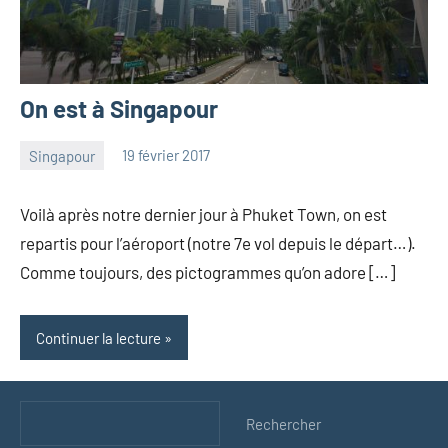
On est à Singapour
Singapour
19 février 2017
les
2
Pfyffer
commentaires
Voilà après notre dernier jour à Phuket Town, on est
repartis pour l’aéroport (notre 7e vol depuis le départ…).
Comme toujours, des pictogrammes qu’on adore […]
Continuer la lecture
Rechercher
Rechercher