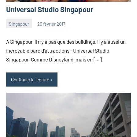
Universal Studio Singapour
Singapour
20 février 2017
les
4
Pfyffer
commentaires
A Singapour, il n’y a pas que des buildings, il y a aussi un
incroyable parc d’attractions : Universal Studio
Singapour. Comme Disneyland, mais en […]
Continuer la lecture