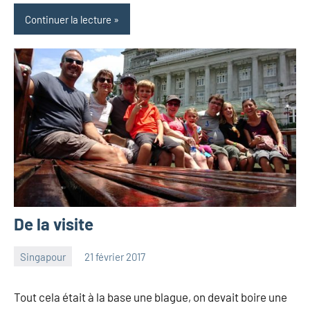
Continuer la lecture
De la visite
Singapour
21 février 2017
les
4
Pfyffer
commentaires
Tout cela était à la base une blague, on devait boire une