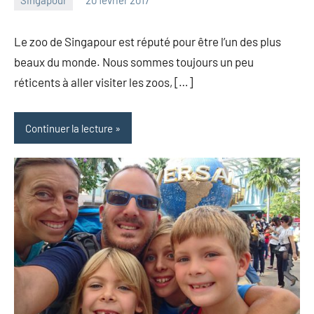
Singapour
20 février 2017
les
2
Pfyffer
commentaires
Le zoo de Singapour est réputé pour être l’un des plus
beaux du monde. Nous sommes toujours un peu
réticents à aller visiter les zoos, […]
Continuer la lecture