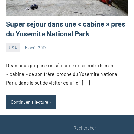
Super séjour dans une « cabine » près
du Yosemite National Park
USA
5 août 2017
les
1
Pfyffer
commentaire
Dean nous propose un séjour de deux nuits dans la
« cabine » de son frère, proche du Yosemite National
Park, dans le but de visiter celui-ci. […]
Continuer la lecture
Rechercher
Rechercher