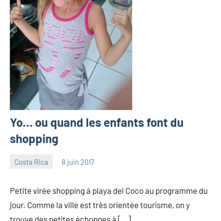
Yo… ou quand les enfants font du
shopping
Costa Rica
8 juin 2017
les
1
Pfyffer
commentaire
Petite virée shopping à playa del Coco au programme du
jour. Comme la ville est très orientée tourisme, on y
trouve des petites échoppes à […]