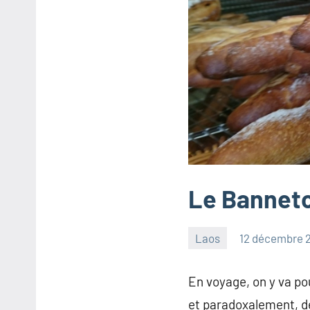
Le Bannet
Laos
12 décembre 
les
6
Pfyffer
commentaires
En voyage, on y va po
et paradoxalement, dè