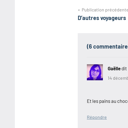
Navigation
Publication précédent
D’autres voyageurs
de
l’article
(6 commentaire
Gaëlle
dit 
14 décemb
Et les pains au choc
Répondre