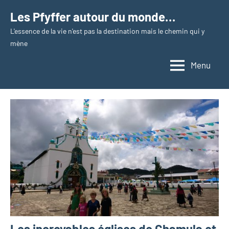
Aller
Les Pfyffer autour du monde…
au
L'essence de la vie n'est pas la destination mais le chemin qui y
contenu
mène
Menu
Les incroyables églises de Chamula et