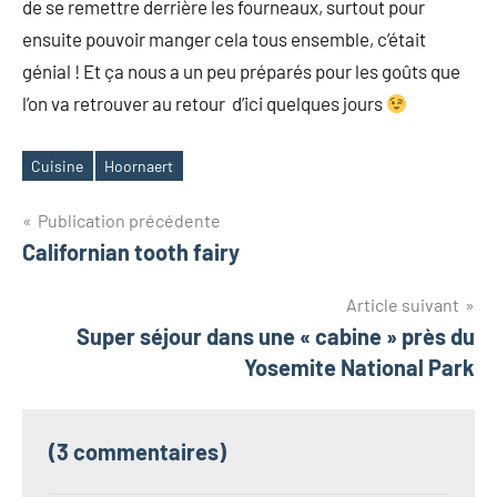
de se remettre derrière les fourneaux, surtout pour
ensuite pouvoir manger cela tous ensemble, c’était
génial ! Et ça nous a un peu préparés pour les goûts que
l’on va retrouver au retour d’ici quelques jours
Cuisine
Hoornaert
Étiquettes
Navigation
Publication précédente
Californian tooth fairy
de
l’article
Article suivant
Super séjour dans une « cabine » près du
Yosemite National Park
(3 commentaires)