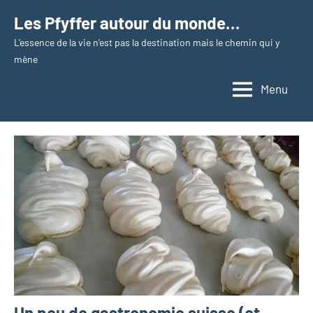
Aller
Les Pfyffer autour du monde…
au
L'essence de la vie n'est pas la destination mais le chemin qui y
contenu
mène
Menu
Un peu de gastronomie suisse (et