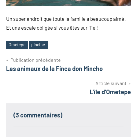
Un super endroit que toute la famille a beaucoup aimé !
Et une escale obligée si vous êtes sur l’île !
Ometepe
piscine
Étiquettes
Navigation
Publication précédente
Les animaux de la Finca don Mincho
de
l’article
Article suivant
L’île d’Ometepe
(3 commentaires)