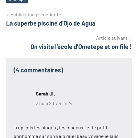
Étiquettes
Navigation
Publication précédente
La superbe piscine d’Ojo de Agua
de
l’article
Article suivant
On visite l’école d’Ometepe et on file !
(4 commentaires)
Sarah
dit :
21 juin 2017 à 13:24
Trop jolis les singes , les oiseaux , et le petit
bonhomme sur son vélo quel beau voyage je suis