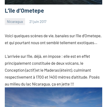
L’île d’Ometepe
Nicaragua
21 juin 2017
les
4
Pfyffer
commentaires
Voici quelques scènes de vie, banales sur l’île d’Ometepe,
et qui pourtant nous ont semblé tellement exotiques…
L’arrivée sur l’île, déjà, en impose : elle est en effet
principalement constituée de deux volcans, le
Conception (actif) et le Maderas (éteint), culminant
respectivement à 1700 et 1400 mètres d’altitude. Posés
au milieu du lac Nicaragua, ça en jette !!!