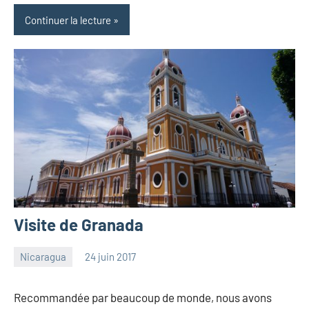
Continuer la lecture
Visite de Granada
Nicaragua
24 juin 2017
les
6
Pfyffer
commentaires
Recommandée par beaucoup de monde, nous avons